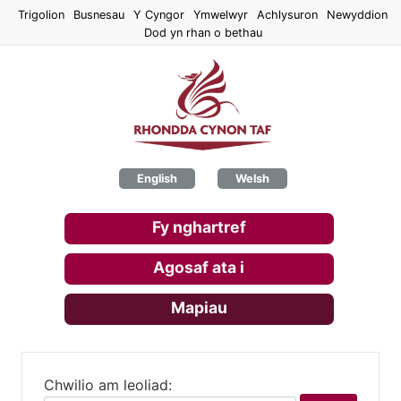
Skip
Trigolion
Busnesau
Y Cyngor
Ymwelwyr
Achlysuron
Newyddion
to
Dod yn rhan o bethau
main
content
English
Welsh
Fy nghartref
Agosaf ata i
Mapiau
Chwilio am leoliad: